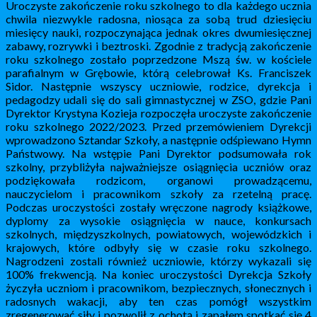
Uroczyste zakończenie roku szkolnego to dla każdego ucznia
chwila niezwykle radosna, niosąca za sobą trud dziesięciu
miesięcy nauki, rozpoczynająca jednak okres dwumiesięcznej
zabawy, rozrywki i beztroski. Zgodnie z tradycją zakończenie
roku szkolnego zostało poprzedzone Mszą św. w kościele
parafialnym w Grębowie, którą celebrował Ks. Franciszek
Sidor. Następnie wszyscy uczniowie, rodzice, dyrekcja i
pedagodzy udali się do sali gimnastycznej w ZSO, gdzie Pani
Dyrektor Krystyna Kozieja rozpoczęła uroczyste zakończenie
roku szkolnego 2022/2023. Przed przemówieniem Dyrekcji
wprowadzono Sztandar Szkoły, a następnie odśpiewano Hymn
Państwowy. Na wstępie Pani Dyrektor podsumowała rok
szkolny, przybliżyła najważniejsze osiągnięcia uczniów oraz
podziękowała rodzicom, organowi prowadzącemu,
nauczycielom i pracownikom szkoły za rzetelną pracę.
Podczas uroczystości zostały wręczone nagrody książkowe,
dyplomy za wysokie osiągnięcia w nauce, konkursach
szkolnych, międzyszkolnych, powiatowych, wojewódzkich i
krajowych, które odbyły się w czasie roku szkolnego.
Nagrodzeni zostali również uczniowie, którzy wykazali się
100% frekwencją. Na koniec uroczystości Dyrekcja Szkoły
życzyła uczniom i pracownikom, bezpiecznych, słonecznych i
radosnych wakacji, aby ten czas pomógł wszystkim
zregenerować siły i pozwolił z ochotą i zapałem spotkać się 4