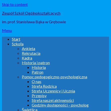
Skip to content
Zespół Szkół Ogólnokształcących
im. prof. Stanisława Bąka w Grębowie
Menu
Start
Szkoła
Ankieta
Rekrutacja
Kadra
Historia i patron
Historia
Patron
Pomoc pedogogiczno-psychologiczna
O nas
Strefa Rodzica
Strefa Uczennicy i Ucznia
Przepisy
Strefa naszej aktywności
Godziny dostepności – psycholog
Świetlica