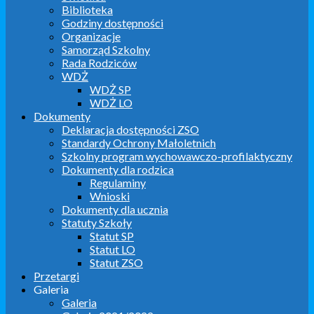
Biblioteka
Godziny dostępności
Organizacje
Samorząd Szkolny
Rada Rodziców
WDŻ
WDŻ SP
WDŻ LO
Dokumenty
Deklaracja dostępności ZSO
Standardy Ochrony Małoletnich
Szkolny program wychowawczo-profilaktyczny
Dokumenty dla rodzica
Regulaminy
Wnioski
Dokumenty dla ucznia
Statuty Szkoły
Statut SP
Statut LO
Statut ZSO
Przetargi
Galeria
Galeria