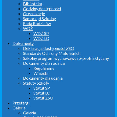
Biblioteka
Godziny dostępności
Organizacje
Samorząd Szkolny
Rada Rodziców
WDŻ
WDŻ SP
WDŻ LO
Dokumenty
Deklaracja dostępności ZSO
Standardy Ochrony Małoletnich
Szkolny program wychowawczo-profilaktyczny
Dokumenty dla rodzica
Regulaminy
Wnioski
Dokumenty dla ucznia
Statuty Szkoły
Statut SP
Statut LO
Statut ZSO
Przetargi
Galeria
Galeria