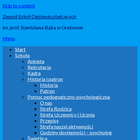
Skip to content
Zespół Szkół Ogólnokształcących
im. prof. Stanisława Bąka w Grębowie
Menu
Start
Szkoła
Ankieta
Rekrutacja
Kadra
Historia i patron
Historia
Patron
Pomoc pedogogiczno-psychologiczna
O nas
Strefa Rodzica
Strefa Uczennicy i Ucznia
Przepisy
Strefa naszej aktywności
Godziny dostepności – psycholog
Świetlica